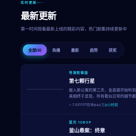
实时更新
最新更新
第一时间观看最新上线的精彩内容，热门剧集持续更新中
全部
(6)
热播
最新
趋势
获奖
导演剪辑版
第七颗行星
搬入新公寓的第三天，金高银开始听到
热播
真相终于显现，所有看似日常的细节都
人后劲十足的心理惊悚片。
2021
⭐
7.5
惊悚
840万
2小时前
蓝光 1080P
釜山悬案：终章