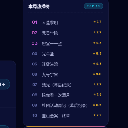
本周热播榜
TOP 10
01
⭐
7.7
人造黎明
02
⭐
7.7
咒灵学院
03
⭐
9.3
密室十一点
04
⭐
8.3
光与盐
05
⭐
9.3
迷雾港湾
06
⭐
9.0
九号宇宙
 →
07
⭐
7.7
残光（幕后纪录）
08
⭐
7.9
陪你看一次满月
09
⭐
8.5
社团活动周记（幕后纪录）
10
⭐
7.2
釜山悬案：终章