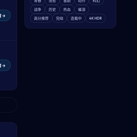
青春
治愈
喜剧
动作
科幻
战争
历史
热血
催泪
 →
4K HDR
高分推荐
完结
连载中
 →