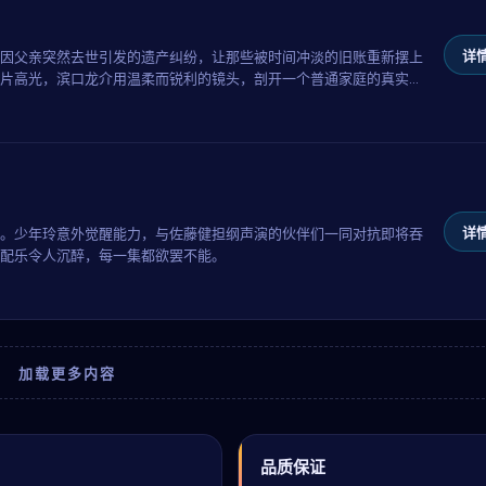
详情
因父亲突然去世引发的遗产纠纷，让那些被时间冲淡的旧账重新摆上
片高光，滨口龙介用温柔而锐利的镜头，剖开一个普通家庭的真实褶
详情
。少年玲意外觉醒能力，与佐藤健担纲声演的伙伴们一同对抗即将吞
配乐令人沉醉，每一集都欲罢不能。
加载更多内容
升
品质保证