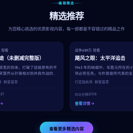
编辑精选
精选推荐
为您精心挑选的优质影视内容，每一部都是不容错过的精品之作
6.8
获奖
万 观看
战争
689万 观看
途（未删减完整版）
飓风之眼：太平洋追击
部宽的到来，打破了班级原有的平
1943 年的硝烟中，车胜元所在的
宋慧乔从针锋相对到并肩作战的过
项必死任务。与朴叙俊所代表的友
年少女们逐渐明白：友谊、暗恋与
后，他们要在 52 小时内完成不可
 · 群星荟萃
行定勋
执导 · 群星荟萃
青春里最闪光的三件事。柳承完用
勋以克制的笔触，呈现了战争中最
的镜头还原校园的真实质感。
珍贵的人性微光。
21
2016
100分钟
→
查看详情 →
查看更多精选内容