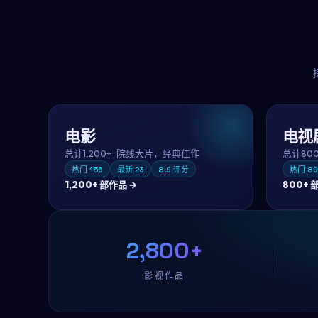
电影
电视
总计
1,200+
·
院线大片，经典佳作
总计
80
热门
156
最新
23
8.9
评分
热门
89
1,200+
部作品 →
800+
部
2,800+
影视作品