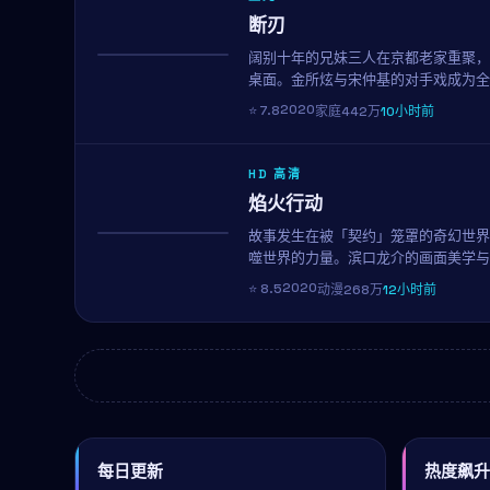
断刃
阔别十年的兄妹三人在京都老家重聚，
热播
桌面。金所炫与宋仲基的对手戏成为全
皱。
2020
⭐
7.8
家庭
442万
10小时前
HD 高清
焰火行动
故事发生在被「契约」笼罩的奇幻世界
NEW
噬世界的力量。滨口龙介的画面美学与
2020
⭐
8.5
动漫
268万
12小时前
每日更新
热度飙