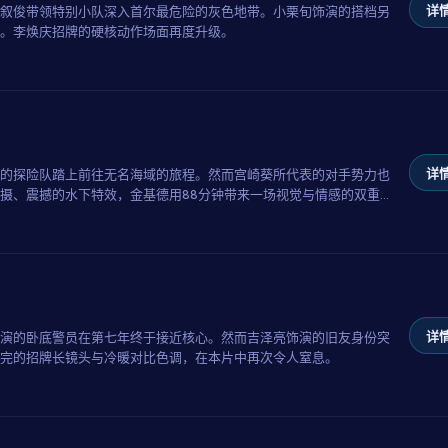
详情
叙俊带领特别小队深入首尔最危险的灰色地带。小栗旬饰演的搭档另
。李焕庆招牌的硬核动作场面再度升级。
详情
的探险队踏上前往无名海域的旅程。然而宫崎葵所代表的对手势力也
摄、震撼的水下特效，金基德用88分钟带来一场视觉与情感的双重
详情
演的卧底警员在第七年终于接近核心。然而吉泽亮饰演的旧友身份突
完的招牌长镜头与冷暖对比色调，在本片中再次令人窒息。