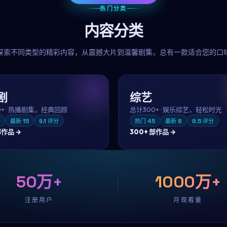
热门分类
内容分类
探索不同类型的精彩内容，从震撼大片到温馨剧集，总有一款适合您的口
剧
综艺
0+
·
热播剧集，经典回顾
总计
300+
·
娱乐综艺，轻松时光
最新
15
9.1
评分
热门
45
最新
8
8.5
评分
作品 →
300+
部作品 →
50万+
1000万+
注册用户
月观看量