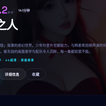
.2
141分钟
评分
之人
隐」笼罩的奇幻世界。少年玲意外觉醒能力，与韩素希担纲声演的
。崔东勋的画面美学与配乐令人沉醉，每一集都欲罢不能。
 · 4K超清 ·
原盘高清
详细信息
收藏