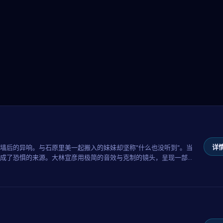
详情
墙后的异响。与石原里美一起搬入的妹妹却坚称"什么也没听到"。当
成了恐惧的来源。大林宣彦用极简的音效与克制的镜头，呈现一部令