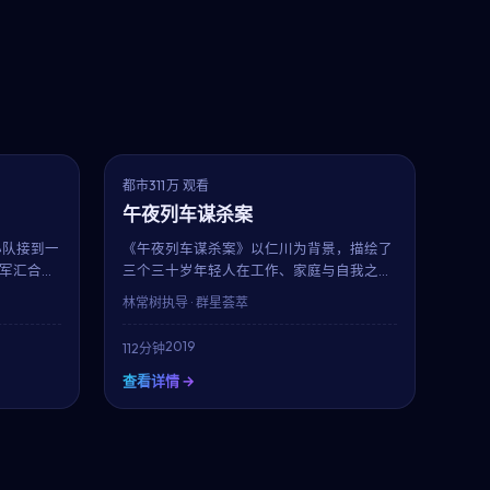
6.4
7.0
趋势
都市
311万 观看
午夜列车谋杀案
小队接到一
《午夜列车谋杀案》以仁川为背景，描绘了
军汇合
三个三十岁年轻人在工作、家庭与自我之间
能。行定
的拉扯。李秉宪与小栗旬的对手戏自然有张
林常树
执导 · 群星荟萃
微小却最
力，导演林常树延续其一贯的细腻笔触，在
112分钟的时长内呈现一幅真实而温暖的都市
2019
112分钟
群像。
查看详情 →