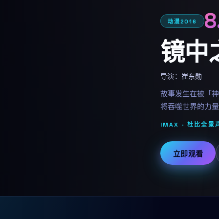
8
动漫
2016
镜中
导演：
崔东勋
故事发生在被「神
将吞噬世界的力量
IMAX · 杜比全景声
立即观看