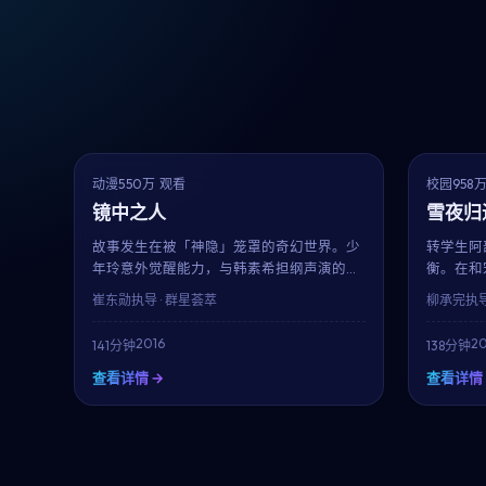
8.2
NEW
热播
动漫
550万 观看
校园
958
镜中之人
雪夜归
故事发生在被「神隐」笼罩的奇幻世界。少
转学生阿
年玲意外觉醒能力，与韩素希担纲声演的伙
衡。在和
伴们一同对抗即将吞噬世界的力量。崔东勋
程中，少
崔东勋
执导 · 群星荟萃
柳承完
执导
的画面美学与配乐令人沉醉，每一集都欲罢
梦想，是
不能。
清新明亮
2016
20
141分钟
138分钟
查看详情 →
查看详情 