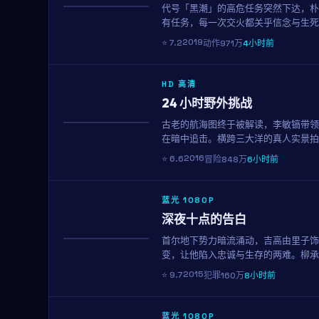
代号「黑潮」的高危任务突然下达，朴
NEW
有任务，每一次交火都关乎信念与生死
2019
⭐
7.2
动作
971万
4小时前
HD 高清
24 小时野外挑战
古老的航海图终于被解读，李敏镐带领
获奖
在暗中追击。横跨三大洋的真人实景拍
盛宴。
2016
⭐
6.6
冒险
848万
6小时前
蓝光 1080P
深夜十点的告白
首尔地下势力暗流涌动，吉高由里子饰
趋势
变，让他陷入忠诚与生存的两难。柳承
2015
⭐
9.7
犯罪
160万
8小时前
蓝光 1080P